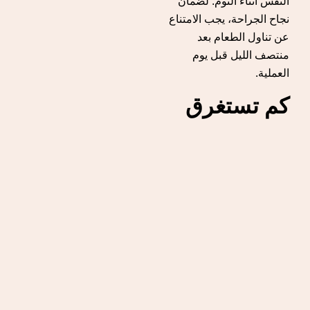
النفس أثناء النوم. لضمان
نجاح الجراحة، يجب الامتناع
عن تناول الطعام بعد
منتصف الليل قبل يوم
العملية.
كم تستغرق
عملية
استئصال
اللوزتين
للكبار؟
تستغرق عملية استئصال
اللوزتين للكبار عادةً بين 30
إلى 45 دقيقة، وتُجرى تحت
تأثير التخدير العام. في