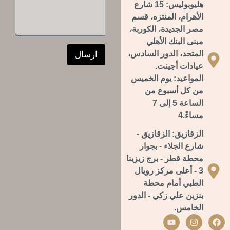
هليوبوليس:
15 شارع
ك
س
ت
الأهرام، المنتزه، قسم
ا
ر
ل
مصر الجديدة، الكوربة،
و
ة
مبنى البنك الأهلي
ن
المتحد، الدور السادس،
ى
ارسال
عيادات أجينت.
المواعيد: يوم الخميس
من كل أسبوع من
الساعة 5 إلى 7
مساءً.4
الزقازيق:
الزقازيق -
شارع الجلاء - بجوار
محطة قطر - برج زيزينا
3 - أعلى مركز رويال
الطبي أمام محطة
بنزين علي زكي - الدور
الخامس.