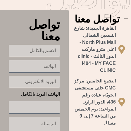
تواصل معنا
تواصل
القاهرة الجديدة:
شارع
معنا
التسعين الشمالى
North Plus Mall -
ا
اعلى مترو ماركت
ل
الدور الثالث - clinic
ا
ا
l404 - MY FACE
س
ل
م
CLINIC
ه
ب
ا
ا
ا
التجمع الخامس:
مركز
ل
ت
ل
CMC خلف مستشفى
ب
ف
ك
الهاتف البريد بالكامل
الجويّة، عيادة رقم
ر
ا
ي
436، الدور الرابع.
م
د
ل
المواعيد: يوم الخميس
ا
من الساعة 7 إلى 9
ل
ا
ا
مساءً.
ل
ل
ر