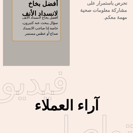
أفضل بخاخ
بعد 
نحرص باستمرار على
مشاركة معلومات صحية
لانسداد الأنف
والل
مهمة معكم.
أفضل بخاخ لانسداد الأنف
للا
سؤال يبحث عنه كثيرون،
بعد عمل
خاصة إذا صاحب الانسداد
للاطفال
صداع أو عطس مستمر
مليئة 
العناي
فيديو
آراء العملاء
تواصل