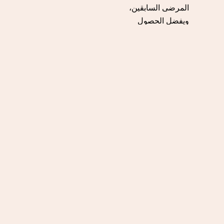
المرضى السابقين،
ويفضل الحصول
على توصيات من
أشخاص خضعوا
للجراحة مع نفس
الطبيب.
تنطبق تلك المعايير على
الدكتور عبد الرحمن مجدي
اشهر دكتور تجميل انف في
مصر واستشاري الأنف
والأذن والحنجرة والحاصل
على دكتوراة مناظير
الجيوب الأنفية وقاع
الجمجمة- ما يجعله من أبرز
الأسماء في مجال جراحة
التجميل بفضل سجله
الحافل في تقديم نتائج